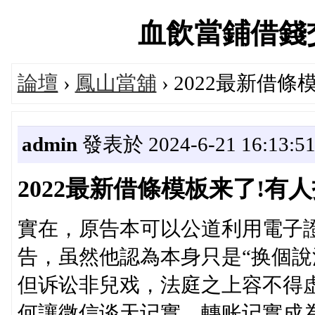
血飲當鋪借錢交流論
論壇
›
鳳山當舖
› 2022最新借
admin
發表於 2024-6-21 16:13:5
2022最新借條模板来了!有
實在，原告本可以公道利用電子
告，虽然他認為本身只是“换個說
但诉讼非兒戏，法庭之上容不得
何讓微信谈天记實、轉账记實成