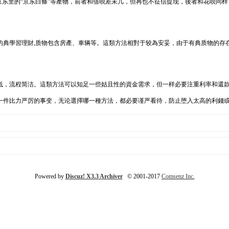
京东里的“京东白條”等產物，前者和借呗差未几，但再也不征信提现，後者和花呗同
的典學習理財,质物包含房產、車辆等。這類方法相對于较為安妥，由于有典质物的存
低，流程简洁。這類方法可以知足一些姑且性的資金需求，但一样必要注重利率和還
一件比力严厉的事变，无论選擇哪一種方法，都必要谨严看待，防止堕入太高的利錢
Powered by
Discuz! X3.3 Archiver
© 2001-2017
Comsenz Inc.