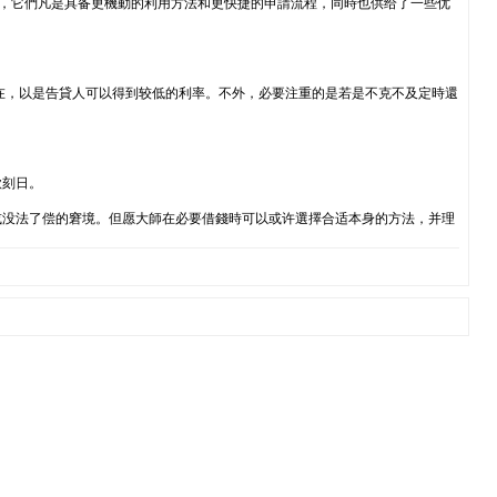
样，它們凡是具备更機動的利用方法和更快捷的申請流程，同時也供给了一些优
在，以是告貸人可以得到较低的利率。不外，必要注重的是若是不克不及定時還
款刻日。
或没法了偿的窘境。但愿大師在必要借錢時可以或许選擇合适本身的方法，并理