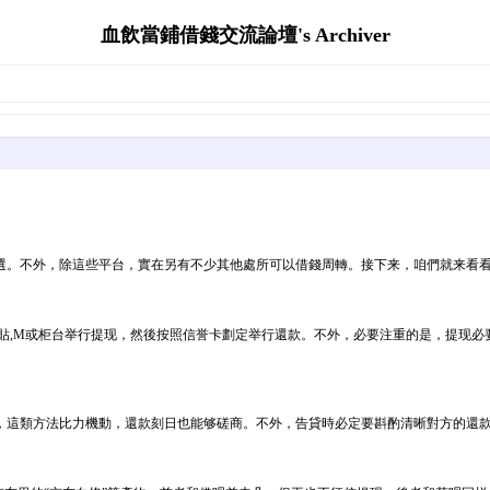
血飲當鋪借錢交流論壇's Archiver
選。不外，除這些平台，實在另有不少其他處所可以借錢周轉。接下来，咱們就来看
貼,M或柜台举行提现，然後按照信誉卡劃定举行還款。不外，必要注重的是，提现
，這類方法比力機動，還款刻日也能够磋商。不外，告貸時必定要斟酌清晰對方的還