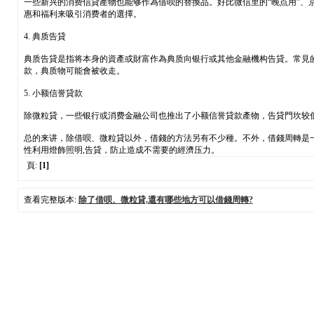
一些新兴的消费信貸產物也能够作為借呗的替換品。好比微信里的“晚点用”、
惠和福利来吸引消费者的選擇。
4. 典质告貸
典质告貸是指将本身的資產或財富作為典质向银行或其他金融機构告貸。常見
款，典质物可能會被收走。
5. 小额信誉貸款
除微粒貸，一些银行或消费金融公司也推出了小额信誉貸款產物，告貸門坎较
总的来讲，除借呗、微粒貸以外，借錢的方法另有不少種。不外，借錢周轉是
性利用燈飾照明,告貸，防止造成不需要的經濟压力。
頁:
[1]
查看完整版本:
除了借呗、微粒貸,還有哪些地方可以借錢周轉?