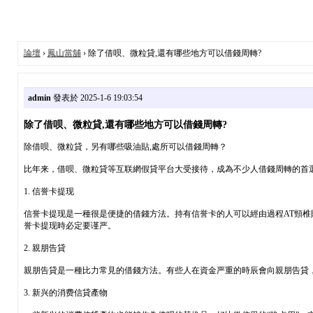
論壇
›
鳳山當舖
› 除了借呗、微粒貸,還有哪些地方可以借錢周轉?
admin
發表於 2025-1-6 19:03:54
除了借呗、微粒貸,還有哪些地方可以借錢周轉?
除借呗、微粒貸，另有哪些吸油貼,處所可以借錢周轉？
比年来，借呗、微粒貸等互联網假貸平台大受接待，成為不少人借錢周轉的首
1. 信誉卡提现
信誉卡提现是一種很是便捷的借錢方法。持有信誉卡的人可以經由過程AT頸椎
誉卡提现時必定要谨严。
2. 親朋告貸
親朋告貸是一種比力常見的借錢方法。有些人在資金严重的時辰會向親朋告貸
3. 新兴的消费信貸產物