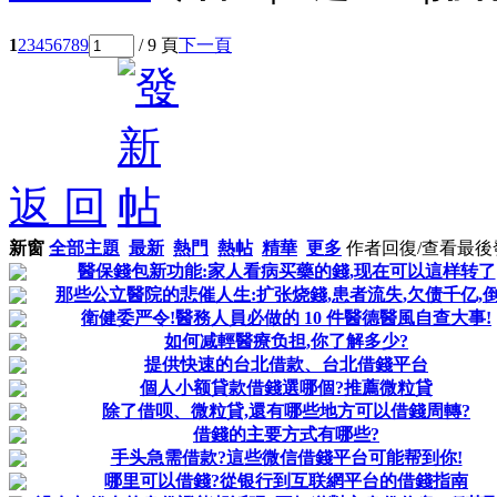
1
2
3
4
5
6
7
8
9
/ 9 頁
下一頁
返 回
新窗
全部主題
最新
熱門
熱帖
精華
更多
作者
回復/查看
最後
醫保錢包新功能:家人看病买藥的錢,现在可以這样转了
那些公立醫院的悲催人生:扩张烧錢,患者流失,欠债千亿,
衛健委严令!醫務人員必做的 10 件醫德醫風自查大事!
如何减輕醫療负担,你了解多少?
提供快速的台北借款、台北借錢平台
個人小额貸款借錢選哪個?推薦微粒貸
除了借呗、微粒貸,還有哪些地方可以借錢周轉?
借錢的主要方式有哪些?
手头急需借款?這些微信借錢平台可能帮到你!
哪里可以借錢?從银行到互联網平台的借錢指南