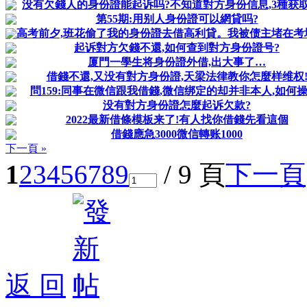
没有欠錢人的身份證能起诉吗?不知道對方身份信息,3種获
第55期:用别人身份證可以網貸吗?
高考前夕,班花偷了我的身份證去借高利貸。我被债主堵在考
起诉對方欠錢不還,如何查到對方身份證号?
厦門一學生将身份證外借,出大事了…
借錢不還,又没有對方身份證,天梁法律教你怎麼样维权
問159:同事在微信跟我借錢,微信绑定的却并非本人,如何操
没有對方身份證怎麼起诉欠款?
2022最新借條模板来了!有人找你借錢先看這個
借錢應急3000微信轉账1000
下一頁 »
1
2
3
4
5
6
7
8
9
/ 9 頁
下一頁
返 回