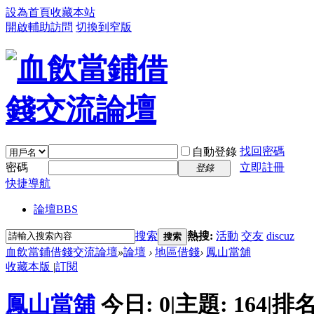
設為首頁
收藏本站
開啟輔助訪問
切換到窄版
找回密碼
自動登錄
密碼
立即註冊
登錄
快捷導航
論壇
BBS
搜索
熱搜:
活動
交友
discuz
搜索
血飲當鋪借錢交流論壇
»
論壇
›
地區借錢
›
鳳山當舖
收藏本版
|
訂閱
鳳山當舖
今日:
0
|
主題:
164
|
排名