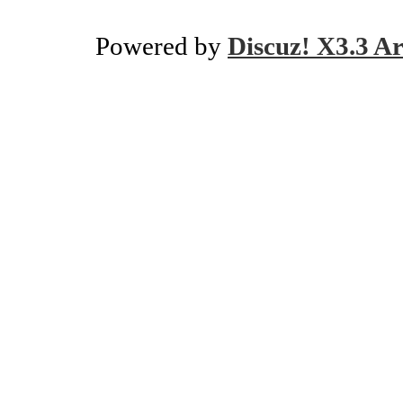
Powered by
Discuz! X3.3 Ar