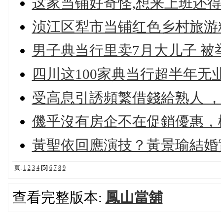
这家当铺好奇怪,想来上班还
浈江区犁市当铺红色乡村旅游
男子典当行里卖7月大儿子 被
四川这100家典当行超半年无
受高息引誘頻繁借錢給熟人 
僟乎沒有房企不在促銷優惠，
黃聖依回應演技？黃景瑜結婚
頁:
1
2
3
4
[5]
6
7
8
9
查看完整版本:
鳳山當舖