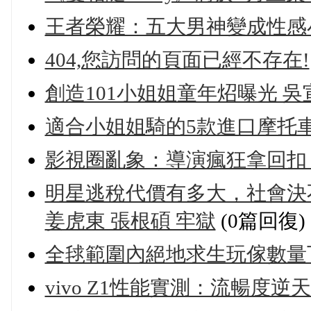
王者榮耀：五大男神變成性感
404,您訪問的頁面已經不存在!
創造101小姐姐童年炤曝光 吳宣
適合小姐姐騎的5款進口摩托
影視圈亂象：導演瘋狂拿回扣 
明星逃稅代價有多大，社會決
姜虎東 張根碩 牢獄
(0篇回復)
全毬範圍內絕地求生玩傢數量下
vivo Z1性能實測：流暢度