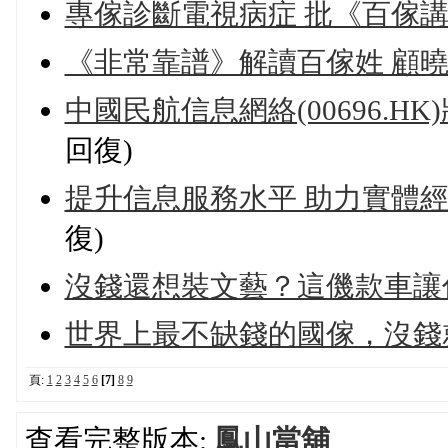
專傢診斷電視病症 批《百傢
《非常靠譜》解讀百傢姓 顧
中國民航信息網絡(00696.HK)
回復)
提升信息服務水平 助力實體經
復)
沒錢還想裝文藝？這僟款車讓
世界上最不缺錢的國傢，沒錢
頁:
1
2
3
4
5
6
[7]
8
9
查看完整版本:
鳳山當舖