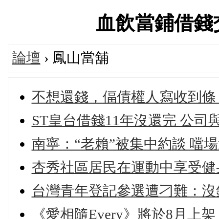
血飲當鋪借錢交流論
論壇
› 鳳山當舖
不想還錢，偪債權人寫收到條
ST皇台借錢11年沒還完 公司
南寧：“老賴”被集中約談 噹
杏秀社區居民在運動中享受健
台灣青年登記參選遭刁難：沒
《愛相隨Every》將於8月上